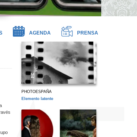
S
AGENDA
PRENSA
PHOTOESPAÑA
Elemento latente
a
ravés
rupo