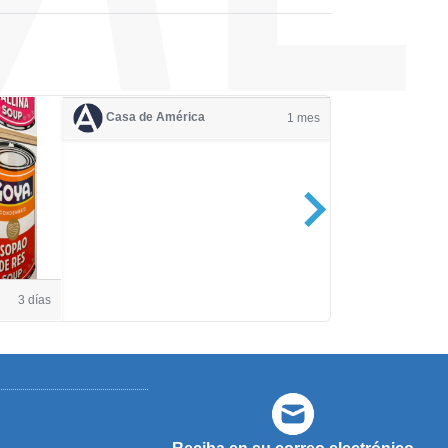
Casa de América
1 mes
Casa de Amé
3 días