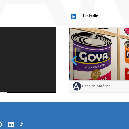
LinkedIn
Casa de América
Casa de América
1 mes