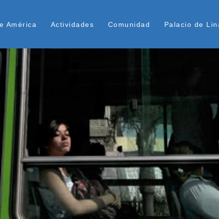
Pasar
ú Superior
al
e América
Actividades
Comunidad
Palacio de Lin
contenido
principal