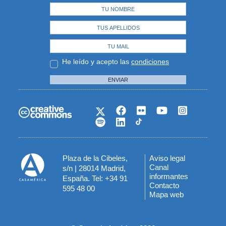
He leído y acepto las
condiciones
ENVIAR
Plaza de la Cibeles,
Aviso legal
Menú
Canal
s/n | 28014 Madrid,
informantes
España. Tel: +34 91
del
Contacto
595 48 00
Mapa web
pie