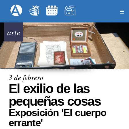
Pasar
Formulari
Menú Superior
al
contenido
principal
arte
3 de febrero
El exilio de las
pequeñas cosas
Exposición 'El cuerpo
errante'