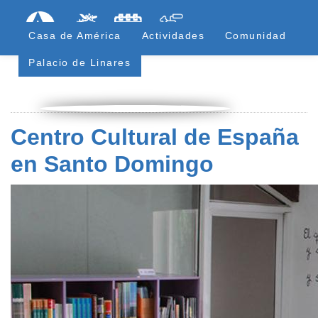
Pasar
Formulari
Menú Superior
al
Casa de América
Actividades
Comunidad
contenido
principal
Palacio de Linares
Centro Cultural de España
en Santo Domingo