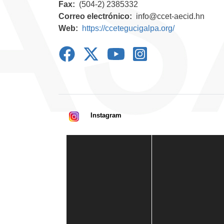
Fax
(504-2) 2385332
Correo electrónico
info@ccet-aecid.hn
Web
https://ccetegucigalpa.org/
Instagram