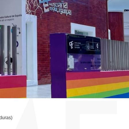
duras)