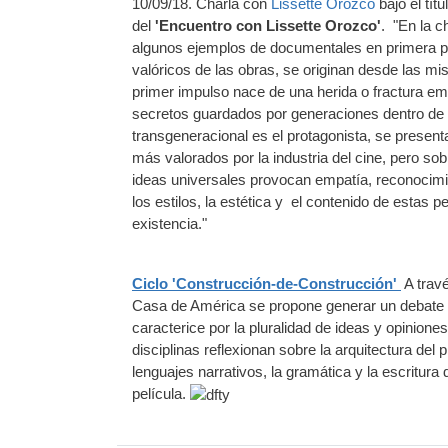
10/09/18. Charla con
Lissette Orozco
bajo el títu
del
'Encuentro con Lissette Orozco'
. "En la c
algunos ejemplos de documentales en primera per
valóricos de las obras, se originan desde las mi
primer impulso nace de una herida o fractura e
secretos guardados por generaciones dentro de 
transgeneracional es el protagonista, se presen
más valorados por la industria del cine, pero sob
ideas universales provocan empatía, reconocimien
los estilos, la estética y el contenido de estas 
existencia."
Ciclo 'Construcción-de-Construcción'
A travé
Casa de América se propone generar un debate qu
caracterice por la pluralidad de ideas y opinio
disciplinas reflexionan sobre la arquitectura del
lenguajes narrativos, la gramática y la escritur
película.