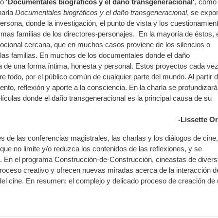
lo
'Documentales biográficos y el daño transgeneracional'
, como 
harla
Documentales biográficos y el daño transgeneracional
, se expo
sona, donde la investigación, el punto de vista y los cuestionamien
smas familias de los directores-personajes. En la mayoría de éstos, 
mocional cercana, que en muchos casos proviene de los silencios o
las familias. En muchos de los documentales donde el daño
ta de una forma íntima, honesta y personal. Estos proyectos cada ve
re todo, por el público común de cualquier parte del mundo. Al partir 
to, reflexión y aporte a la consciencia. En la charla se profundizará
películas donde el daño transgeneracional es la principal causa de su
-Lissette O
s de las conferencias magistrales, las charlas y los diálogos de cine,
e no limite y/o reduzca los contenidos de las reflexiones, y se
nes. En el programa Construcción-de-Construcción, cineastas de diver
 proceso creativo y ofrecen nuevas miradas acerca de la interacción d
a del cine. En resumen: el complejo y delicado proceso de creación de