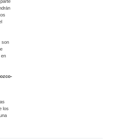
parte
ndrán
tos
el
z son
de
 en
rozco-
sas
e los
 una