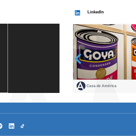
LinkedIn
Casa de América
Casa de América
1 mes