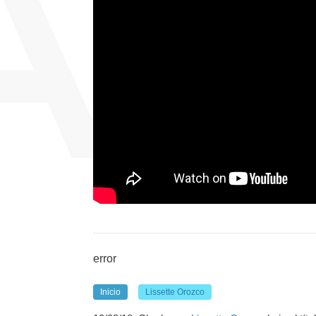
error
Inicio
Lissette Orozco