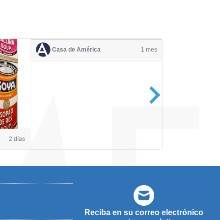
Casa de América
1 mes
Casa de Amé
2 días
Reciba en su correo electrónico