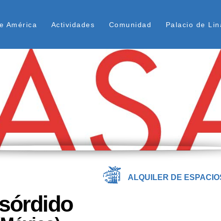
Pasar
ú Superior
al
e América
Actividades
Comunidad
Palacio de Lin
contenido
principal
ALQUILER DE ESPACIO
 sórdido