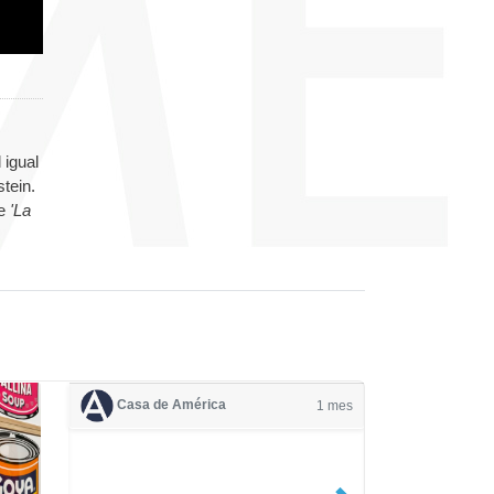
 igual
stein.
de
'La
Casa de América
1 mes