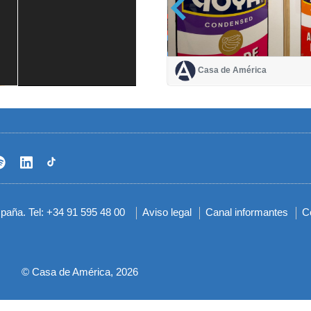
Casa de América
Casa de América
1 mes
spaña. Tel: +34 91 595 48 00
Aviso legal
Canal informantes
C
Menú
del
pie
© Casa de América, 2026