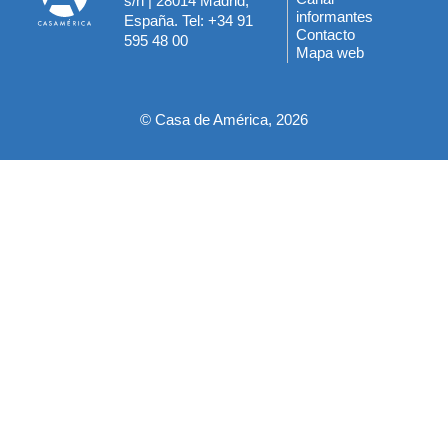
s/n | 28014 Madrid,
informantes
España. Tel: +34 91
del
Contacto
595 48 00
Mapa web
pie
© Casa de América, 2026