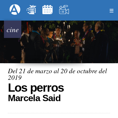
Pasar
Formulari
Menú Superior
al
contenido
principal
cine
Del 21 de marzo al 20 de octubre del
2019
Los perros
Marcela Said