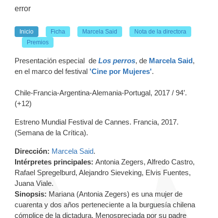
error
Inicio
Ficha
Marcela Said
Nota de la directora
Premios
Presentación especial de
Los perros
, de
Marcela Said
,
en el marco del festival
'Cine por Mujeres'
.
Chile-Francia-Argentina-Alemania-Portugal, 2017 / 94’.
(+12)
Estreno Mundial Festival de Cannes. Francia, 2017.
(Semana de la Crítica).
Dirección:
Marcela Said
.
Intérpretes principales:
Antonia Zegers, Alfredo Castro,
Rafael Spregelburd, Alejandro Sieveking, Elvis Fuentes,
Juana Viale.
Sinopsis:
Mariana (Antonia Zegers) es una mujer de
cuarenta y dos años perteneciente a la burguesía chilena
cómplice de la dictadura. Menospreciada por su padre