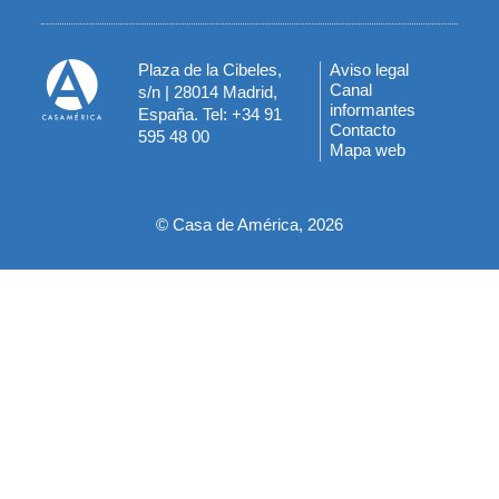
Plaza de la Cibeles,
Aviso legal
Menú
Canal
s/n | 28014 Madrid,
informantes
España. Tel: +34 91
del
Contacto
595 48 00
Mapa web
pie
© Casa de América, 2026