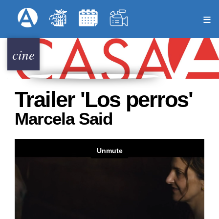
Pasar
Formulari
Menú Superior
al
contenido
principal
cine
Trailer 'Los perros'
Marcela Said