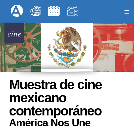
Pasar
Formulari
Menú Superior
al
contenido
principal
cine
Muestra de cine
mexicano
contemporáneo
América Nos Une