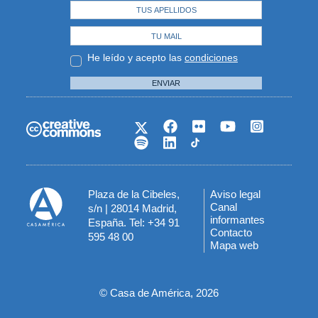
He leído y acepto las
condiciones
ENVIAR
Plaza de la Cibeles,
Aviso legal
Menú
Canal
s/n | 28014 Madrid,
informantes
España. Tel: +34 91
del
Contacto
595 48 00
Mapa web
pie
© Casa de América, 2026