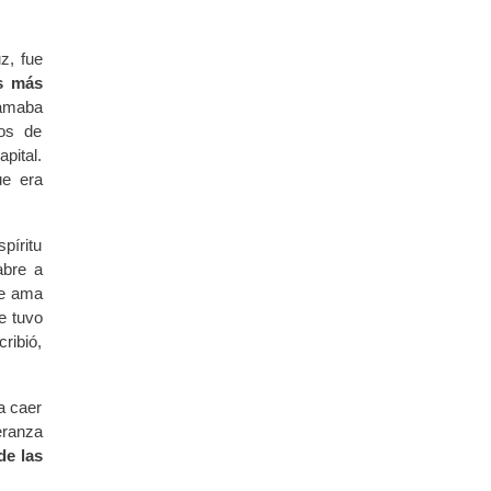
z, fue
as más
lamaba
eos de
pital.
e era
píritu
abre a
ue ama
ue tuvo
ribió,
a caer
eranza
de las