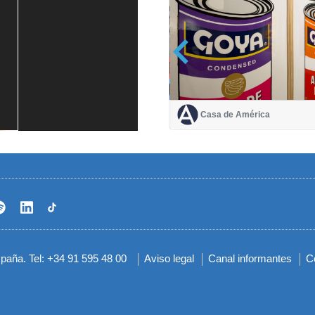
Casa de América
Casa de América
1 mes
spaña. Tel: +34 91 595 48 00
Aviso legal
Canal informantes
C
Menú
del