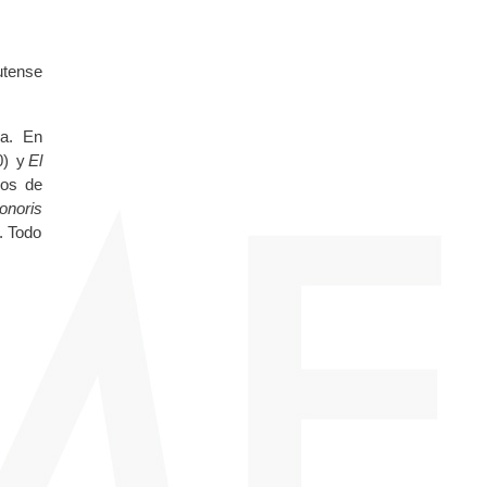
utense
va. En
0) y
El
ños de
onoris
. Todo