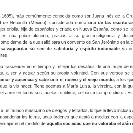
8-1695), más comúnmente conocida como sor Juana Inés de la Cru
l de Nepantla (México), considerada como
una de las escritor
jer criolla, hija de españoles y criada en Nueva España, como se l
 en una pobre alquería, gracias a su gran inteligencia y des
l como dama de la que salió para un convento de San Jerónimo en la ca
salvaguardar su sed de sabiduría y espíritu indomable
ya qu
mites
ió trascender en el tiempo y reflejar los desafíos de una mujer de es
sar, a ser y actuar según su propia voluntad. Con sus versos se 
e amor y ausencia y sabe unir el nuevo y el viejo mundo
, a los q
ño que la vio nacer. Tiene poemas a María Luisa, la virreina, con la q
l amor en todas sus facetas: sublime, celoso, incomprendido… Esc
a un mundo masculino de clérigos y letrados, lo que le llevó incluso 
 y abandonar las letras, unas órdenes que acató a medias con la esp
 encajar en el modelo de
aquella sociedad que no valoraba el afán 