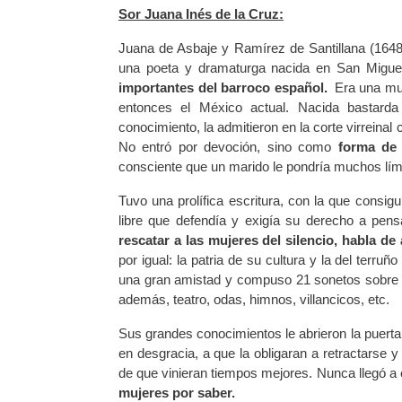
Sor Juana Inés de la Cruz:
Juana de Asbaje y Ramírez de Santillana (164
una poeta y dramaturga nacida en San Migue
importantes del barroco español.
Era una mu
entonces el México actual. Nacida bastarda
conocimiento, la admitieron en la corte virreina
No entró por devoción, sino como
forma de 
consciente que un marido le pondría muchos lí
Tuvo una prolífica escritura, con la que consigu
libre que defendía y exigía su derecho a pen
rescatar a las mujeres del silencio, habla d
por igual: la patria de su cultura y la del terru
una gran amistad y compuso 21 sonetos sobre e
además, teatro, odas, himnos, villancicos, etc.
Sus grandes conocimientos le abrieron la puerta 
en desgracia, a que la obligaran a retractarse
de que vinieran tiempos mejores. Nunca llegó a
mujeres por saber.