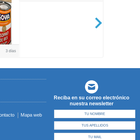
Casa de Amé
3 días
Reciba en su correo electrónico
nuestra newsletter
ontacto
Mapa web