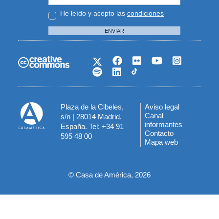
He leído y acepto las
condiciones
ENVIAR
Plaza de la Cibeles,
Aviso legal
Menú
Canal
s/n | 28014 Madrid,
informantes
España. Tel: +34 91
del
Contacto
595 48 00
Mapa web
pie
© Casa de América, 2026