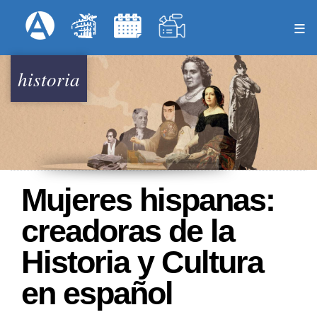
Pasar
Formulari
Menú Superior
al
contenido
principal
historia
Mujeres hispanas:
creadoras de la
Historia y Cultura
en español