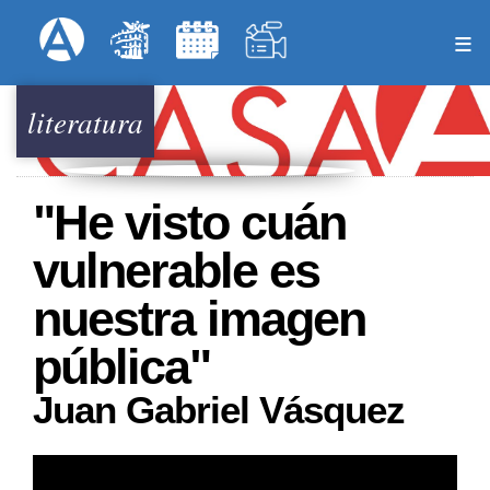
Pasar
Formulari
Menú Superior
al
contenido
principal
literatura
"He visto cuán
vulnerable es
nuestra imagen
pública"
Juan Gabriel Vásquez