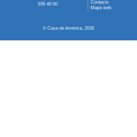
del
Contacto
595 48 00
Mapa web
pie
© Casa de América, 2026