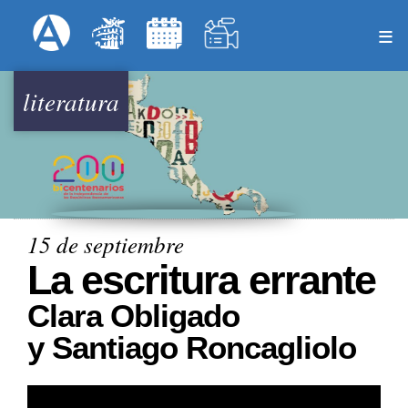
Pasar
Formulari
Menú Superior
al
contenido
principal
literatura
15 de septiembre
La escritura errante
Clara Obligado
y Santiago Roncagliolo