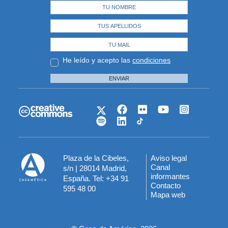
He leído y acepto las
condiciones
ENVIAR
Plaza de la Cibeles,
Aviso legal
Menú
Canal
s/n | 28014 Madrid,
informantes
España. Tel: +34 91
del
Contacto
595 48 00
Mapa web
pie