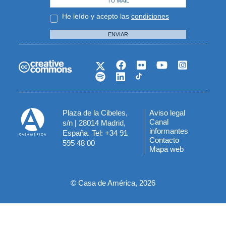
He leído y acepto las
condiciones
ENVIAR
Plaza de la Cibeles,
Aviso legal
Menú
Canal
s/n | 28014 Madrid,
informantes
España. Tel: +34 91
del
Contacto
595 48 00
Mapa web
pie
© Casa de América, 2026