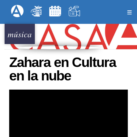
Pasar
Formulari
Menú Superior
al
contenido
principal
música
Zahara en Cultura
en la nube