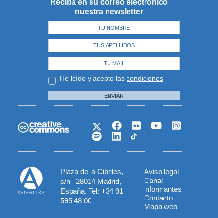
Reciba en su correo electrónico
nuestra newsletter
He leído y acepto las
condiciones
ENVIAR
Plaza de la Cibeles,
Aviso legal
Menú
Canal
s/n | 28014 Madrid,
informantes
España. Tel: +34 91
del
Contacto
595 48 00
Mapa web
pie