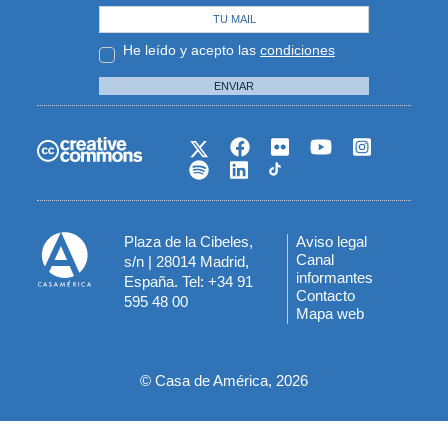
He leído y acepto las
condiciones
ENVIAR
Plaza de la Cibeles,
Aviso legal
Menú
Canal
s/n | 28014 Madrid,
informantes
España. Tel: +34 91
del
Contacto
595 48 00
Mapa web
pie
© Casa de América, 2026