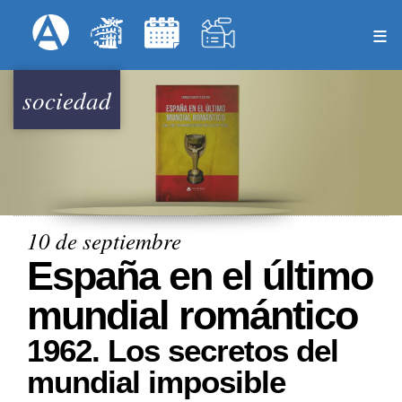
Pasar
Formulari
Menú Superior
al
contenido
principal
sociedad
10 de septiembre
España en el último
mundial romántico
1962. Los secretos del
mundial imposible