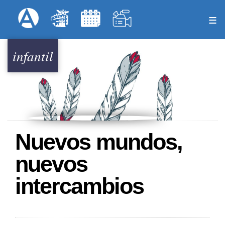
Pasar
Formulari
Menú Superior
al
contenido
principal
infantil
Nuevos mundos,
nuevos
intercambios