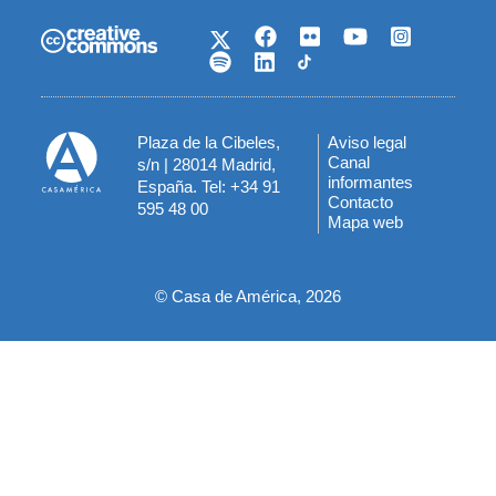
Plaza de la Cibeles,
Aviso legal
Menú
Canal
s/n | 28014 Madrid,
informantes
España. Tel: +34 91
del
Contacto
595 48 00
Mapa web
pie
© Casa de América, 2026