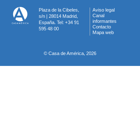
Plaza de la Cibeles,
Aviso legal
Menú
Canal
s/n | 28014 Madrid,
informantes
España. Tel: +34 91
del
Contacto
595 48 00
Mapa web
pie
© Casa de América, 2026