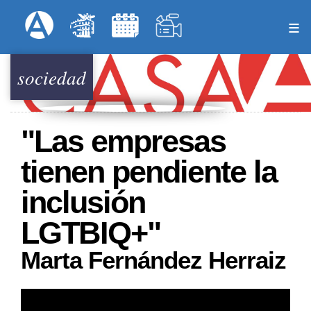
Pasar
Formulari
Menú Superior
al
contenido
principal
sociedad
"Las empresas
tienen pendiente la
inclusión
LGTBIQ+"
Marta Fernández Herraiz