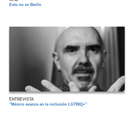
Esto no es Berlín
ENTREVISTA
"México avanza en la inclusión LGTBIQ+"