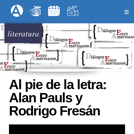
Pasar
Formulari
Menú Superior
al
contenido
principal
literatura
Al pie de la letra:
Alan Pauls y
Rodrigo Fresán