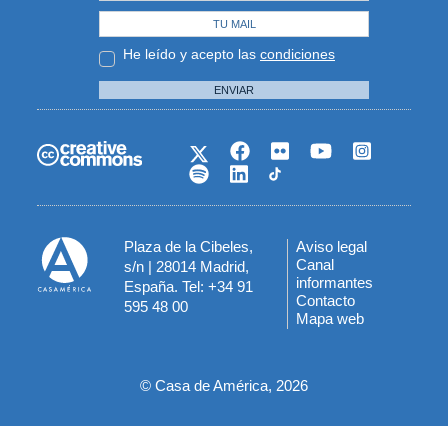
He leído y acepto las
condiciones
ENVIAR
Plaza de la Cibeles,
Aviso legal
Menú
Canal
s/n | 28014 Madrid,
informantes
España. Tel: +34 91
del
Contacto
595 48 00
Mapa web
pie
© Casa de América, 2026