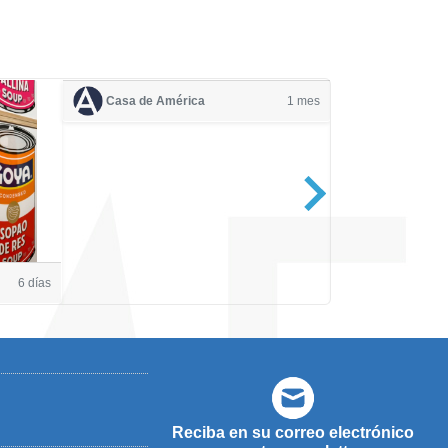
Casa de América
1 mes
Casa de Amé
6 días
Reciba en su correo electrónico