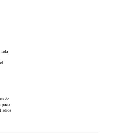
 sola
el
pes de
a poco
l adiós