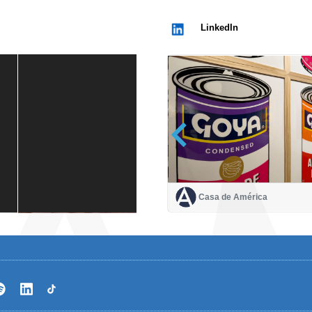
LinkedIn
Casa de América
Casa de América
1 mes