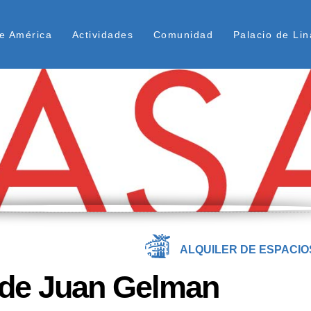
Pasar
ú Superior
al
e América
Actividades
Comunidad
Palacio de Lin
contenido
principal
ALQUILER DE ESPACIO
de Juan Gelman