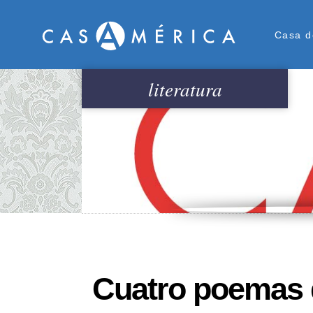
Men
Casa d
literatura
Cuatro poemas 