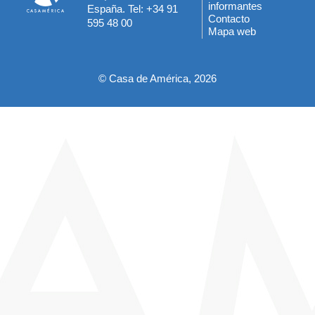
informantes
España. Tel: +34 91
del
Contacto
595 48 00
Mapa web
pie
© Casa de América, 2026