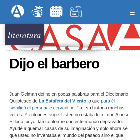
Pasar
Formulari
Menú Superior
al
contenido
principal
literatura
Dijo el barbero
Juan Gelman define en pocas palabras para el Diccionario
Quijotesco de
La Estafeta del Viento
lo que
para él
significó el personaje cervantino
. "Leí su historia muchas
veces. Y entonces supe. Usted no estaba loco, don Alonso.
El loco fui yo, tan conforme con este mundo depravado.
Ayudé a quemar casas de su imaginación y sólo ahora sé
que usted no inventaba el mundo del pasado sino el que