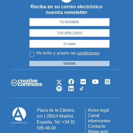
Reciba en su correo electrónico
nuestra newsletter
He leído y acepto las
condiciones
ENVIAR
Plaza de la Cibeles,
Aviso legal
Menú
Canal
s/n | 28014 Madrid,
informantes
España. Tel: +34 91
del
Contacto
595 48 00
Mapa web