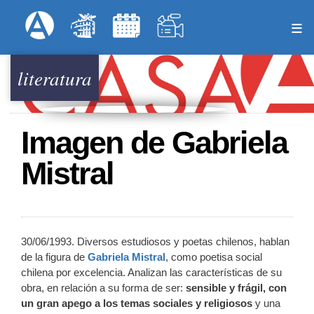
Pasar
Formulari
Menú Superior
al
contenido
principal
literatura
Imagen de Gabriela
Mistral
30/06/1993. Diversos estudiosos y poetas chilenos, hablan
de la figura de
Gabriela Mistral
, como poetisa social
chilena por excelencia. Analizan las características de su
obra, en relación a su forma de ser:
sensible y frágil, con
un gran apego a los temas sociales y religiosos
y una