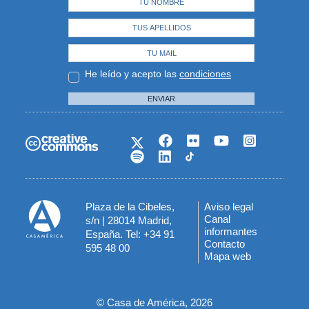
He leído y acepto las
condiciones
ENVIAR
Plaza de la Cibeles,
Aviso legal
Menú
Canal
s/n | 28014 Madrid,
informantes
España. Tel: +34 91
del
Contacto
595 48 00
Mapa web
pie
© Casa de América, 2026