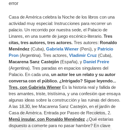
error
Casa de América celebra la Noche de los libros con una
actividad muy especial: Instrucciones para recorrer un
palacio. Un recorrido por nuestra sede, el Palacio de
Linares, en una suerte de juego escénico-literario.
Tres
citas, tres autores, tres actores.
Tres autores:
Ronaldo
Menéndez
(Cuba),
Gabriela Wiener
(Perú), y
Patricio
Pron
(Argentina). Tres actores,
Vladimir Cruz
(Cuba),
Macarena Sanz Castejón
(España), y
Daniel Freire
(Argentina). Tres paradas en espacios singulares del
Palacio. En cada una,
un actor lee un relato y su autor
conversa con el público.
¿Intrigado? Sigue leyendo...
Tres, con Gabriela Wiener
Es la historia real y fallida de
tres amantes, triste, tristísima, y una confesión que ensaya
algunas ideas sobre la construcción y las ruinas del deseo.
A las 18.30, lee Macarena Sanz Castejón, en el jardín de
Casa de América. Entrada por Paseo de Recoletos, 2.
Menú insular, con Ronaldo Menéndez
¿Qué estarías
dispuesto a comerte para no pasar hambre? En clave