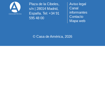
Plaza de la Cibeles,
Aviso legal
Menú
Canal
s/n | 28014 Madrid,
informantes
España. Tel: +34 91
del
Contacto
595 48 00
Mapa web
pie
© Casa de América, 2026