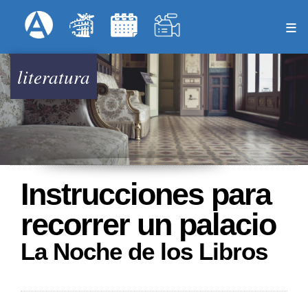
Pasar
Formulari
Menú Superior
al
contenido
principal
literatura
Instrucciones para
recorrer un palacio
La Noche de los Libros