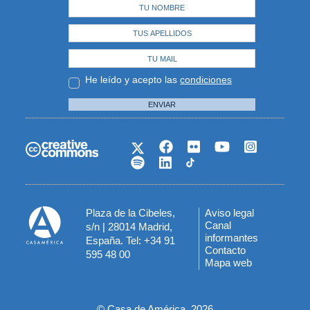
He leído y acepto las
condiciones
ENVIAR
Plaza de la Cibeles,
Aviso legal
Menú
Canal
s/n | 28014 Madrid,
informantes
España. Tel: +34 91
del
Contacto
595 48 00
Mapa web
pie
© Casa de América, 2026