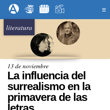
Pasar
Formulari
Menú Superior
al
contenido
principal
literatura
13 de noviembre
La influencia del
surrealismo en la
primavera de las
letras