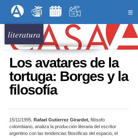
Pasar
Formulari
Menú Superior
al
contenido
principal
literatura
Los avatares de la
tortuga: Borges y la
filosofía
15/11/1995.
Rafael Gutierrez Girardot,
filósofo
colombiano, analiza la producción literaria del escritor
argentino con las tendencias filosóficas del espacio, el