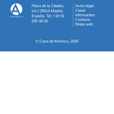
Plaza de la Cibeles,
Aviso legal
Menú
Canal
s/n | 28014 Madrid,
informantes
España. Tel: +34 91
del
Contacto
595 48 00
Mapa web
pie
© Casa de América, 2026