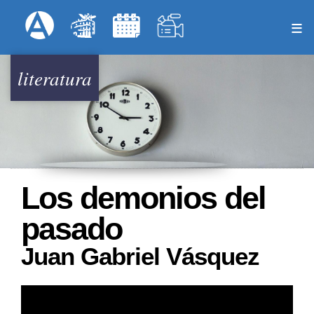
Pasar
Formulari
Menú Superior
al
contenido
principal
literatura
Los demonios del
pasado
Juan Gabriel Vásquez