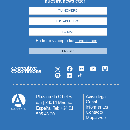
nuestra newsletter
He leído y acepto las
condiciones
ENVIAR
Plaza de la Cibeles,
Aviso legal
Menú
Canal
s/n | 28014 Madrid,
informantes
España. Tel: +34 91
del
Contacto
595 48 00
Mapa web
pie