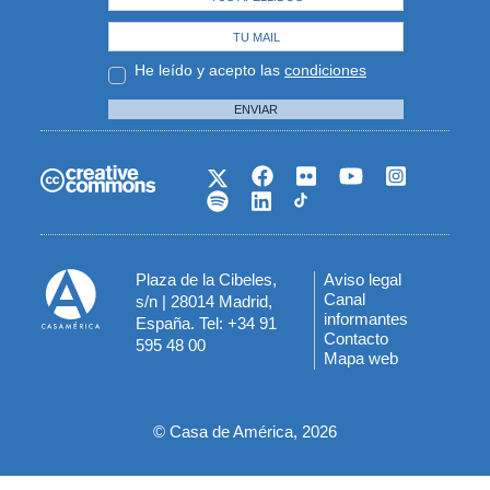
He leído y acepto las
condiciones
ENVIAR
Plaza de la Cibeles,
Aviso legal
Menú
Canal
s/n | 28014 Madrid,
informantes
España. Tel: +34 91
del
Contacto
595 48 00
Mapa web
pie
© Casa de América, 2026