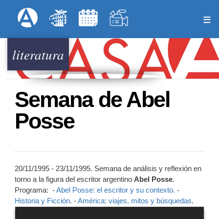
Pasar
Formulari
Menú Superior
al
contenido
principal
literatura
Semana de Abel
Posse
20/11/1995 - 23/11/1995. Semana de análisis y reflexión en
torno a la figura del escritor argentino
Abel Posse
.
Programa: -
Abel Posse: el escritor y su contexto.
-
Historia y Ficción
. -
América: viajes, mitos y búsquedas
.