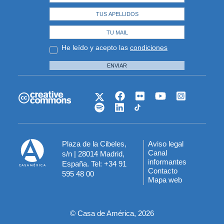
He leído y acepto las
condiciones
ENVIAR
Plaza de la Cibeles,
Aviso legal
Menú
Canal
s/n | 28014 Madrid,
informantes
España. Tel: +34 91
del
Contacto
595 48 00
Mapa web
pie
© Casa de América, 2026