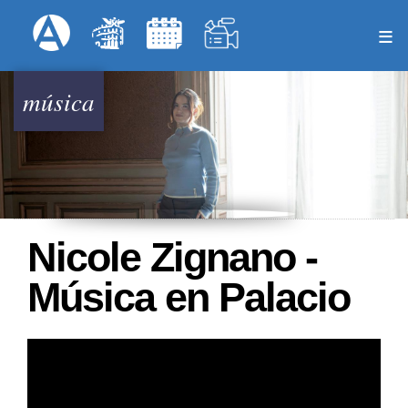
Pasar
Formulari
Menú Superior
al
contenido
principal
música
Nicole Zignano -
Música en Palacio