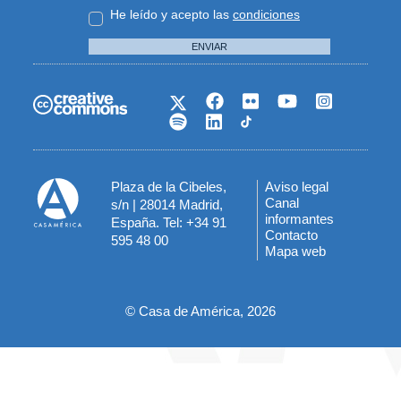
He leído y acepto las
condiciones
ENVIAR
Plaza de la Cibeles,
Aviso legal
Menú
Canal
s/n | 28014 Madrid,
informantes
España. Tel: +34 91
del
Contacto
595 48 00
Mapa web
pie
© Casa de América, 2026