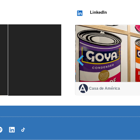
LinkedIn
Casa de América
Casa de América
1 mes