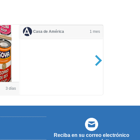
Casa de América
1 mes
Casa de Amé
3 días
Reciba en su correo electrónico