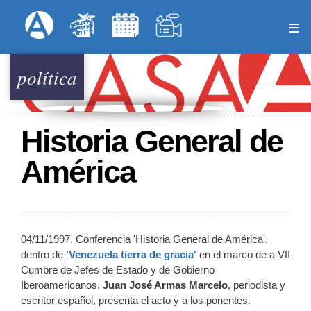
Pasar
Formulari
Menú Superior
al
contenido
principal
política
Historia General de
América
04/11/1997. Conferencia 'Historia General de América',
dentro de
'Venezuela tierra de gracia'
en el marco de a VII
Cumbre de Jefes de Estado y de Gobierno
Iberoamericanos.
Juan José Armas Marcelo
, periodista y
escritor español, presenta el acto y a los ponentes.