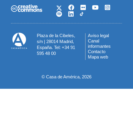
Plaza de la Cibeles,
Aviso legal
Menú
Canal
s/n | 28014 Madrid,
informantes
España. Tel: +34 91
del
Contacto
595 48 00
Mapa web
pie
© Casa de América, 2026