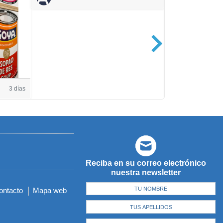
Casa de Amé
3 días
Reciba en su correo electrónico
nuestra newsletter
ontacto
Mapa web