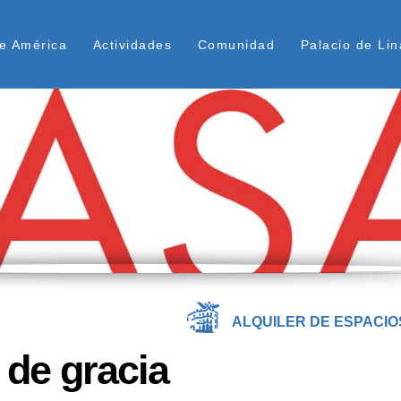
Pasar
ú Superior
al
e América
Actividades
Comunidad
Palacio de Lin
contenido
principal
ALQUILER DE ESPACIO
 de gracia