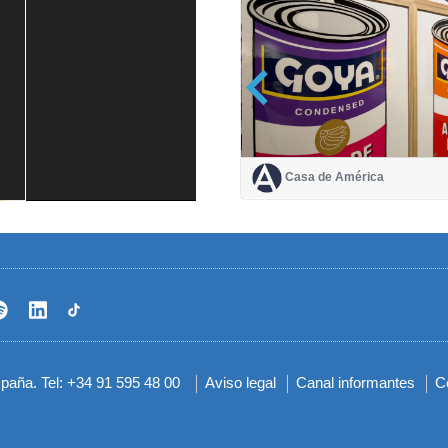
Casa de América
Casa de América
1 mes
spaña. Tel: +34 91 595 48 00
Aviso legal
Canal informantes
C
Menú
del