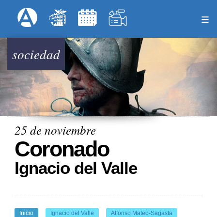
Pasar
Formulari
Menú Superior
al
contenido
principal
sociedad
25 de noviembre
Coronado
Ignacio del Valle
Inicio
Ignacio del Valle
Alfonso Mateo-Sagasta