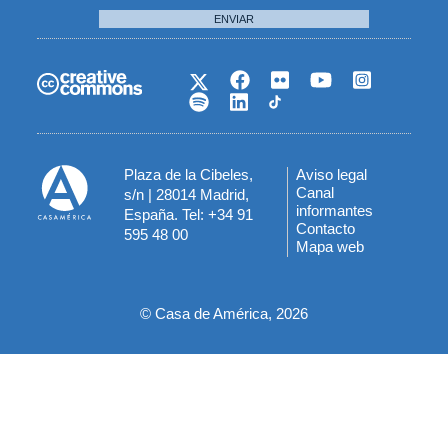
ENVIAR
Plaza de la Cibeles,
Aviso legal
Menú
Canal
s/n | 28014 Madrid,
informantes
España. Tel: +34 91
del
Contacto
595 48 00
Mapa web
pie
© Casa de América, 2026