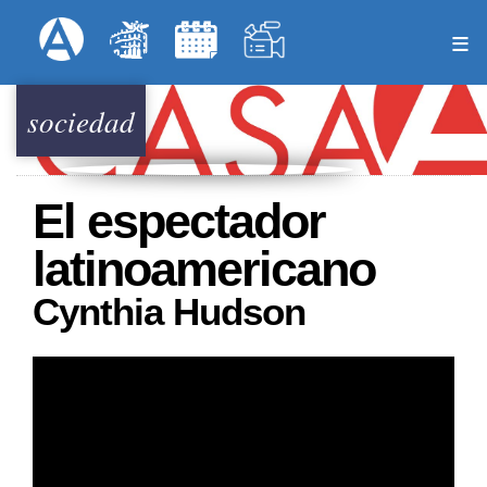
Pasar
Formulari
Menú Superior
al
contenido
principal
sociedad
El espectador
latinoamericano
Cynthia Hudson