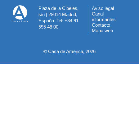
Plaza de la Cibeles,
Aviso legal
Menú
Canal
s/n | 28014 Madrid,
informantes
España. Tel: +34 91
del
Contacto
595 48 00
Mapa web
pie
© Casa de América, 2026