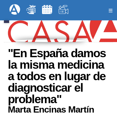
Pasar
Formulari
Menú Superior
al
contenido
principal
"En España damos
la misma medicina
a todos en lugar de
diagnosticar el
problema"
Marta Encinas Martín