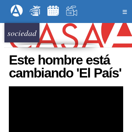
Pasar
Formulari
Menú Superior
al
contenido
principal
sociedad
Este hombre está
cambiando 'El País'