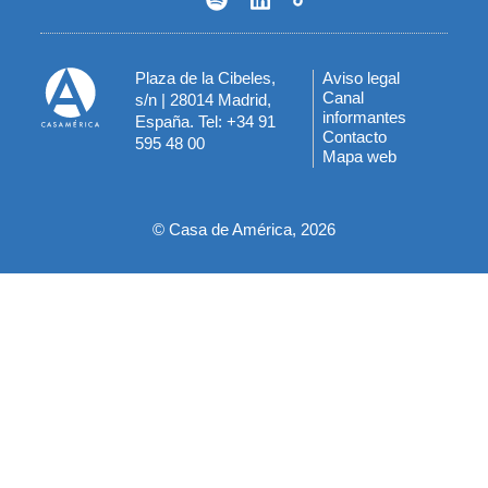
Plaza de la Cibeles,
Aviso legal
Menú
Canal
s/n | 28014 Madrid,
informantes
España. Tel: +34 91
del
Contacto
595 48 00
Mapa web
pie
© Casa de América, 2026