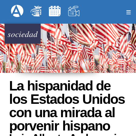
Pasar
Formulari
Menú Superior
al
contenido
principal
sociedad
La hispanidad de
los Estados Unidos
con una mirada al
porvenir hispano