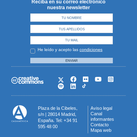
Reciba en su correo electrónico
nuestra newsletter
He leído y acepto las
condiciones
ENVIAR
Plaza de la Cibeles,
Aviso legal
Menú
Canal
s/n | 28014 Madrid,
informantes
España. Tel: +34 91
del
Contacto
595 48 00
Mapa web
pie