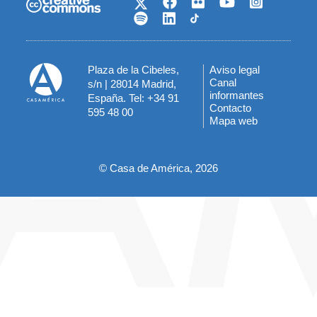
Plaza de la Cibeles,
Aviso legal
Menú
Canal
s/n | 28014 Madrid,
informantes
España. Tel: +34 91
del
Contacto
595 48 00
Mapa web
pie
© Casa de América, 2026