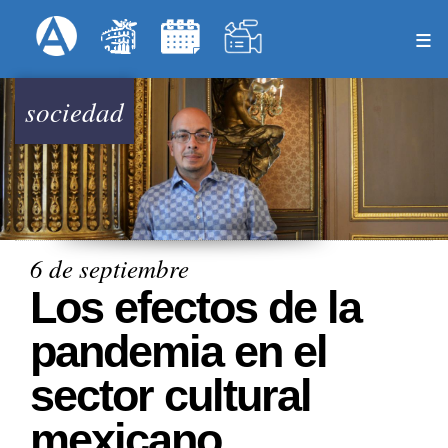
Pasar
Formulari
Menú Superior
al
contenido
principal
sociedad
6 de septiembre
Los efectos de la
pandemia en el
sector cultural
mexicano