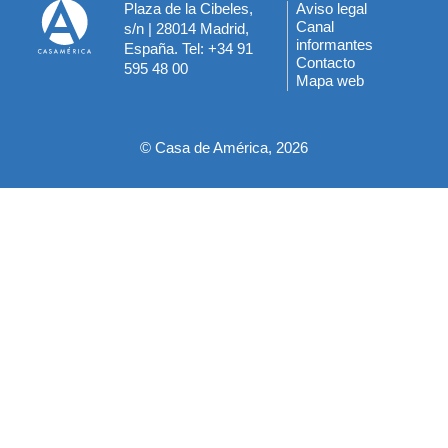
Plaza de la Cibeles,
Aviso legal
Menú
Canal
s/n | 28014 Madrid,
informantes
España. Tel: +34 91
del
Contacto
595 48 00
Mapa web
pie
© Casa de América, 2026