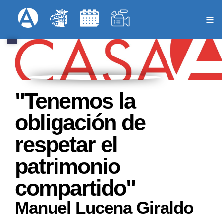
Pasar
Formulari
Menú Superior
al
contenido
principal
"Tenemos la
obligación de
respetar el
patrimonio
compartido"
Manuel Lucena Giraldo