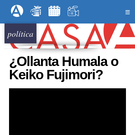
Pasar
Formulari
Menú Superior
al
contenido
principal
política
¿Ollanta Humala o
Keiko Fujimori?