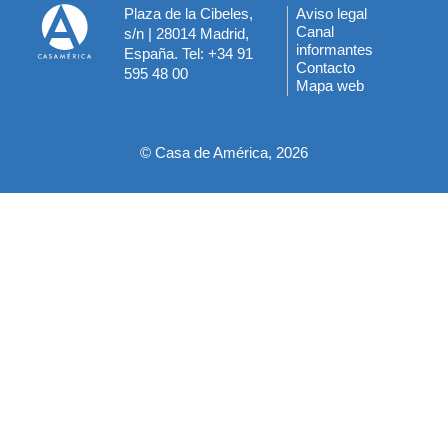
Plaza de la Cibeles,
Aviso legal
Menú
Canal
s/n | 28014 Madrid,
informantes
España. Tel: +34 91
del
Contacto
595 48 00
Mapa web
pie
© Casa de América, 2026