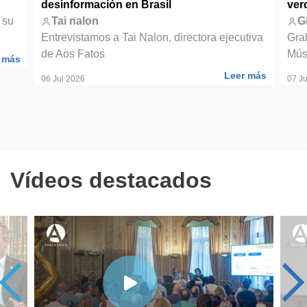
desinformación en Brasil
ver
 su
Tai nalon
G
Entrevistamos a Tai Nalon, directora ejecutiva
Gra
de Aos Fatos
Mús
 más
Leer más
06 Jul 2026
07 Ju
Vídeos destacados