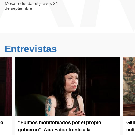
Mesa redonda, el jueves 24
de septiembre
Entrevistas
olo…
“Fuimos monitoreados por el propio
Giu
gobierno”: Aos Fatos frente a la
cul