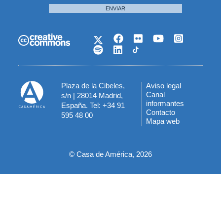
ENVIAR
Plaza de la Cibeles,
Aviso legal
Menú
Canal
s/n | 28014 Madrid,
informantes
España. Tel: +34 91
del
Contacto
595 48 00
Mapa web
pie
© Casa de América, 2026