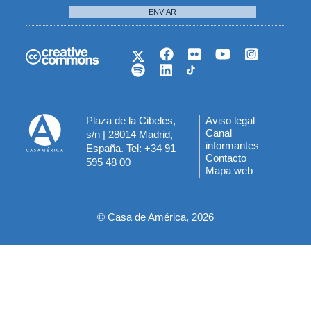
ENVIAR
Plaza de la Cibeles,
Aviso legal
Menú
Canal
s/n | 28014 Madrid,
informantes
España. Tel: +34 91
del
Contacto
595 48 00
Mapa web
pie
© Casa de América, 2026