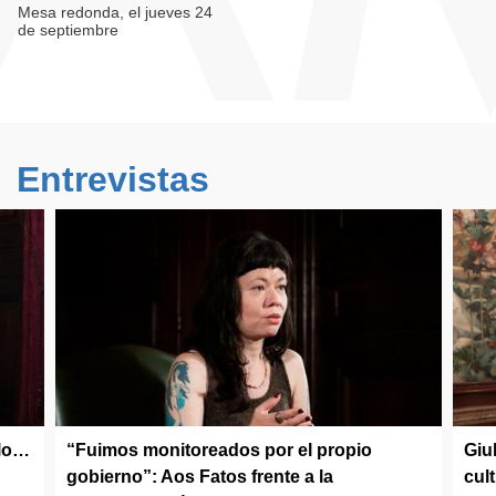
Mesa redonda, el jueves 24
de septiembre
Entrevistas
olo…
“Fuimos monitoreados por el propio
Giu
gobierno”: Aos Fatos frente a la
cul