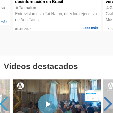
desinformación en Brasil
ver
 su
Tai nalon
G
Entrevistamos a Tai Nalon, directora ejecutiva
Gra
de Aos Fatos
Mús
 más
Leer más
06 Jul 2026
07 Ju
Vídeos destacados