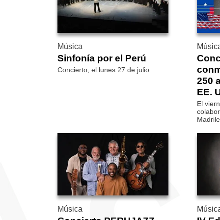
Música
Músic
Sinfonía por el Perú
Conc
conm
Concierto, el lunes 27 de julio
250 a
EE. 
El vier
colabor
Madril
Música
Músic