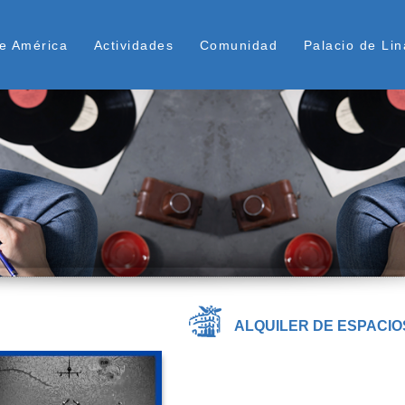
Skip
ú Superior
to
e América
Actividades
Comunidad
Palacio de Lin
main
content
ALQUILER DE ESPACIO