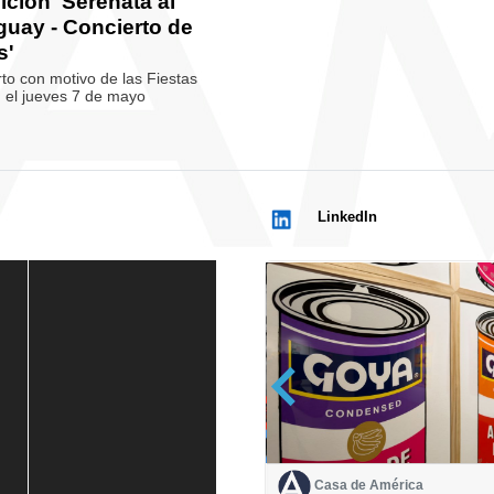
ición 'Serenata al
guay - Concierto de
s'
to con motivo de las Fiestas
, el jueves 7 de mayo
LinkedIn
Casa de América
Casa de América
1 mes