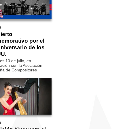
a
ierto
emorativo por el
niversario de los
UU.
nes 10 de julio, en
ación con la Asociación
eña de Compositores
a