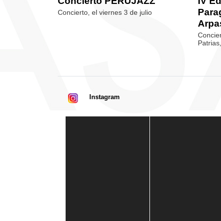
Concierto PERUJAZZ
IV Ed
Para
Concierto, el viernes 3 de julio
Arpa
Concier
Patrias
Instagram
Casa de América
1 mes