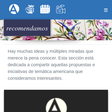
Skip
Formulari
Menú Superior
to
main
content
recomendamos
Hay muchas ideas y múltiples miradas que
merece la pena conocer. Esta sección está
dedicada a compartir aquellas propuestas e
iniciativas de temática americana que
consideramos interesantes.