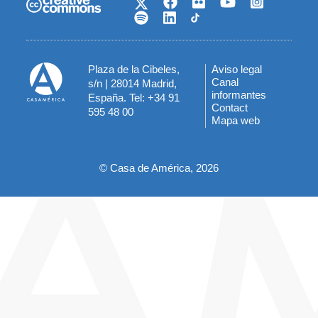
Plaza de la Cibeles,
Aviso legal
Menú
Canal
s/n | 28014 Madrid,
informantes
España. Tel: +34 91
del
Contact
595 48 00
Mapa web
pie
© Casa de América, 2026