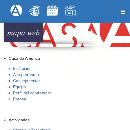
Skip
Formulari
Menú Superior
to
main
content
mapa web
Casa de América
Institución
Alto patronato
Consejo rector
Equipo
Perfil del contratante
Prensa
Actividades