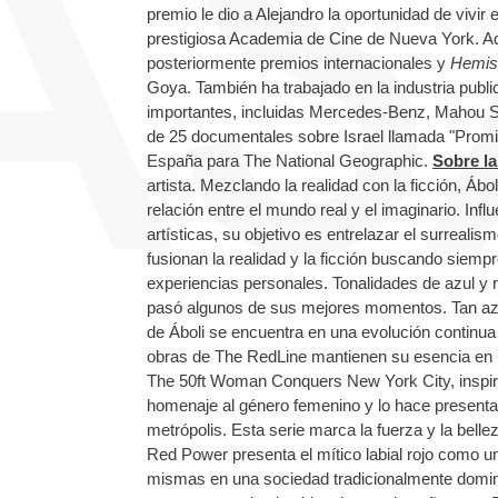
premio le dio a Alejandro la oportunidad de vivir
prestigiosa Academia de Cine de Nueva York. 
posteriormente premios internacionales y
Hemisf
Goya. También ha trabajado en la industria pub
importantes, incluidas Mercedes-Benz, Mahou San
de 25 documentales sobre Israel llamada "Promi
España para The National Geographic.
Sobre la
artista. Mezclando la realidad con la ficción, Á
relación entre el mundo real y el imaginario. In
artísticas, su objetivo es entrelazar el surreali
fusionan la realidad y la ficción buscando siempr
experiencias personales. Tonalidades de azul y ro
pasó algunos de sus mejores momentos. Tan azul 
de Áboli se encuentra en una evolución continua
obras de The RedLine mantienen su esencia en l
The 50ft Woman Conquers New York City, inspirada
homenaje al género femenino y lo hace present
metrópolis. Esta serie marca la fuerza y la belle
Red Power presenta el mítico labial rojo como u
mismas en una sociedad tradicionalmente domin