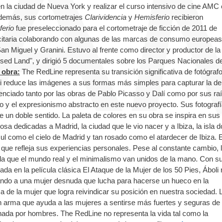
 en la ciudad de Nueva York y realizar el curso intensivo de cine AMC 
Además, sus cortometrajes
Clarividencia
y
Hemisferio
recibieron
erio
fue preseleccionado para el cortometraje de ficción de 2011 de
licitaria colaborando con algunas de las marcas de consumo europea
 Miguel y Granini. Estuvo al frente como director y productor de la 
sed Land", y dirigió 5 documentales sobre los Parques Nacionales d
 obra:
The RedLine representa su transición significativa de fotógraf
boli reduce las imágenes a sus formas más simples para capturar la de
fluenciado tanto por las obras de Pablo Picasso y Dalí como por sus ra
smo y el expresionismo abstracto en este nuevo proyecto. Sus fotograf
e un doble sentido. La paleta de colores en su obra se inspira en sus
sa dedicadas a Madrid, la ciudad que le vio nacer y a Ibiza, la isla 
como el cielo de Madrid y tan rosado como el atardecer de Ibiza. E
 que refleja sus experiencias personales. Pese al constante cambio, 
a que el mundo real y el minimalismo van unidos de la mano. Con su
 en la película clásica El Ataque de la Mujer de los 50 Pies, Áboli 
ando a una mujer desnuda que lucha para hacerse un hueco en la
za de la mujer que logra reivindicar su posición en nuestra sociedad. L
n arma que ayuda a las mujeres a sentirse más fuertes y seguras de 
ada por hombres. The RedLine no representa la vida tal como la