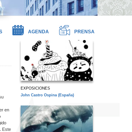
S
AGENDA
PRENSA
EXPOSICIONES
John Castro Ospina (España)
su
er en
o
gido
. Este