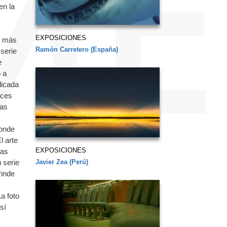
en la
EXPOSICIONES
s más
Ramón Carretero (España)
serie
e
o a
licada
íces
ías
donde
l arte
EXPOSICIONES
las
Javier Zea (Perú)
 serie
rinde
a foto
sí