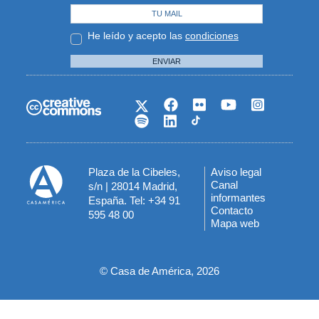
He leído y acepto las
condiciones
ENVIAR
Plaza de la Cibeles,
Aviso legal
Menú
Canal
s/n | 28014 Madrid,
informantes
España. Tel: +34 91
del
Contacto
595 48 00
Mapa web
pie
© Casa de América, 2026