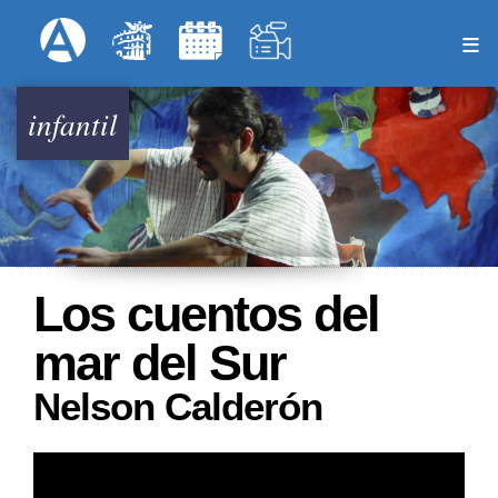
Pasar
Formulari
Menú Superior
al
contenido
principal
infantil
Los cuentos del
mar del Sur
Nelson Calderón